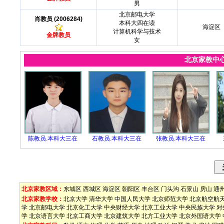
男
北京邮电大学
肖教员 (2006284)
本科大四在读
海淀区
计算机科学与技术
金牌教员
女
北京家教中
陈教员.本科大三在
石教员.本科大三在
张教员.本科大三在
北京家教区域：
东城区
西城区
海淀区
朝阳区
丰台区
门头沟
石景山
房山
通
北京家教学校：
北京大学
清华大学
中国人民大学
北京师范大学
北京航空航
学
北京邮电大学
北京化工大学
中央财经大学
北京工业大学
中央民族大学
对
学
北京语言大学
北京工商大学
北京建筑大学
北方工业大学
北京外国语大学