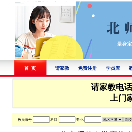
首 页
请家教
免费注册
学员库
请家教电话：1
上门家
教员编号
科目:
专业: