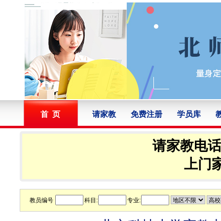
首 页
请家教
免费注册
学员库
请家教电话：1
上门家
教员编号
科目:
专业: