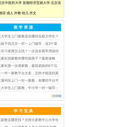
北京中医药大学
首都经济贸易大学
北京语
德语
成人
外教
幼儿
作文
教 学 资 源
京大学生上门家教适合哪些在校大学生？
给孩子找北京一对一上门辅导，这3个渠
京补习老师怎么找？一次说全最常用途径
京家长找家教有哪些新路子？最新攻略
京家长第一次请家教，最容易踩的6个坑
京一对一家教平台太多，怎样才能选到真
京通州区上门一对一家教，有哪些平台可
京大学生上门家教，中小学一对一辅导：
学 习 宝 典
京家教去哪里找？北师大家教中心大学生