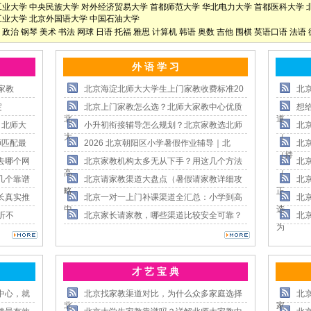
工业大学
中央民族大学
对外经济贸易大学
首都师范大学
华北电力大学
首都医科大学
工业大学
北京外国语大学
中国石油大学
政治
钢琴
美术
书法
网球
日语
托福
雅思
计算机
韩语
奥数
吉他
围棋
英语口语
法语
外 语 学 习
家教
北京海淀北师大大学生上门家教收费标准20
北
淀
北京上门家教怎么选？北师大家教中心优质
想
北
道
，北师大
小升初衔接辅导怎么规划？北京家教选北师
北
大
（
师匹配最
2026 北京朝阳区小学暑假作业辅导｜北
北
（持
去哪个网
北京家教机构太多无从下手？用这几个方法
北
高
（
几个靠谱
北京请家教渠道大盘点（暑假请家教详细攻
北
略
正
长真实推
北京一对一上门补课渠道全汇总：小学到高
北
中
选
听不
北京家长请家教，哪些渠道比较安全可靠？
北
为
才 艺 宝 典
中心，就
北京找家教渠道对比，为什么众多家庭选择
北
北
家