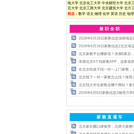
电大学
北京化工大学
中央财经大学
北京
言大学
北京工商大学
北京建筑大学
北方
科目：
数学
语文
物理
化学
英语
历史
地理
兼 职 全 职
2026年6月16日家教信息深耕海淀
2026年6月16日家教信息2北京海
北京家教平台哪家强？亲测6家后
家
亲测北京5个找家教APP，这家老
在北京给孩子找一对一上门家教，
站
北京线下一对一家教怎么找？推荐
渠
北京找大学生家教去哪个网站？家
荐
2026年6月6日家教信息2物理力学
家 教 直 通 车
北京家长圈口碑推荐：北师大家教
近