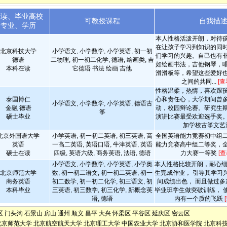
就读、毕业高校
可教授课程
自我描
专业、学历
本人性格活泼开朗，对待
在让孩子学习到知识的同
北京科技大学
小学语文, 小学数学, 小学英语, 初一初
们学习的兴趣。自己也有
德语
二物理, 初一初二化学, 德语, 绘画类, 吉
如绘画书法，吉他钢琴，
本科在读
它德语 书法 绘画 吉他
滑滑板等，希望这些爱好
之间的共同...
[查
性格温柔，热情，喜欢跟
泰国博仁
心和责任心，大学期间曾
小学语文, 小学数学, 小学英语, 德语古
金融 德语
动，校园辩论赛。研究生
筝
硕士毕业
演讲比赛最受欢迎选手奖
加学校古筝文艺
北京外国语大学
小学英语, 初一初二英语, 初三英语, 高
全国英语能力竞赛初中组
英语
一高二英语, 英语口语, 牛津英语, 英语
能力竞赛高中组二等奖，
硕士在读
四级, 英语六级, 商务英语, 法语, 德语
力大赛一等奖
[
小学语文, 小学数学, 小学英语, 小学奥
本人性格比较开朗，耐心细
北京师范大学
数, 初一初二语文, 初一初二英语, 初一
生完成作业， 引导其学习
商务英语
初二数学, 初一初二化学, 初三语文, 初
间成绩出色， 而且做过多
本科毕业
三英语, 初三数学, 初三化学, 新概念英
毕业班学生做突破训练， 
语, 德语
内有一个质的飞跃
区
门头沟
石景山
房山
通州
顺义
昌平
大兴
怀柔区
平谷区
延庆区
密云区
北京师范大学
北京航空航天大学
北京理工大学
中国农业大学
北京协和医学院
北京科