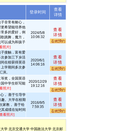
查看
述
登录时间
详情
孩子非常有耐心，
时更希望能培养他
查看
非常多的爱好，例
2024/5/8
详情
10:06:32
唱歌跳舞，魔方，
也可以成为和孩子
看照片]
孩子接触，富有爱
查看
多次参加三下乡活
2020/6/1
详情
期间在校获得英语
14:06:16
。上学期间多次参
汇演。
查看
二等奖，全国英语
2020/12/29
全国中学生听写能
详情
19:12:16
查看照片]
心， 善于引导学
查看
兴趣。大学在校期
2016/9/5
详情
次家教， 善于给
7:59:35
使其成绩在短时间
[查看照片]
技大学
北京交通大学
中国政法大学
北京邮