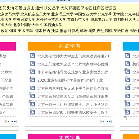
区
门头沟
石景山
房山
通州
顺义
昌平
大兴
怀柔区
平谷区
延庆区
密云区
北京师范大学
北京航空航天大学
北京理工大学
中国农业大学
北京协和医学院
北京科
工业大学
中央民族大学
对外经济贸易大学
首都师范大学
华北电力大学
首都医科大学
工业大学
北京外国语大学
中国石油大学
政治
钢琴
美术
书法
网球
日语
托福
雅思
计算机
韩语
奥数
吉他
围棋
英语口语
法语
外 语 学 习
家教
北京海淀北师大大学生上门家教收费标准20
北
淀
北京上门家教怎么选？北师大家教中心优质
想
北
道
，北师大
小升初衔接辅导怎么规划？北京家教选北师
北
大
（
师匹配最
2026 北京朝阳区小学暑假作业辅导｜北
北
（持
去哪个网
北京家教机构太多无从下手？用这几个方法
北
高
（
几个靠谱
北京请家教渠道大盘点（暑假请家教详细攻
北
略
正
长真实推
北京一对一上门补课渠道全汇总：小学到高
北
中
选
听不
北京家长请家教，哪些渠道比较安全可靠？
北
为
才 艺 宝 典