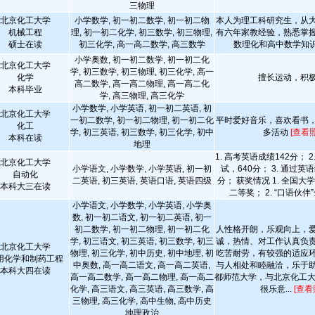
三物理
北京化工大学
小学数学, 初一初二数学, 初一初二物
本人为理工科研究生，从
机械工程
理, 初一初二化学, 初三数学, 初三物理,
有六年家教经验，熟悉掌
硕士在读
初三化学, 高一高二数学, 高三数学
数理化和高中数学知
小学奥数, 初一初二数学, 初一初二化
北京化工大学
学, 初三数学, 初三物理, 初三化学, 高一
化学
擅长运动，积
高二数学, 高一高二物理, 高一高二化
本科毕业
学, 高三物理, 高三化学
小学数学, 小学英语, 初一初二英语, 初
北京化工大学
一初二数学, 初一初二物理, 初一初二化
平时爱好音乐，喜欢看书
化工
学, 初三英语, 初三数学, 初三化学, 初中
多活动
[查看
本科在读
地理
1. 高考英语成绩142分； 
北京化工大学
小学语文, 小学数学, 小学英语, 初一初
试，640分； 3. 通过英
自动化
二英语, 初三英语, 英语口语, 英语四级
分； 获奖情况 1. 全国
本科大三在读
二等奖； 2. “口语伙伴”
小学语文, 小学数学, 小学英语, 小学奥
数, 初一初二语文, 初一初二英语, 初一
初二数学, 初一初二物理, 初一初二化
人性格开朗，乐观向上，
学, 初三语文, 初三英语, 初三数学, 初三
诚，热情、对工作认真负
北京化工大学
物理, 初三化学, 初中历史, 初中地理, 初
吃苦耐劳，有较强的适应
用化学和制药工程
中奥数, 高一高二语文, 高一高二英语,
与人相处和睦融洽，乐于
本科大四在读
高一高二数学, 高一高二物理, 高一高二
都师范大学，与北京化工大
化学, 高三语文, 高三英语, 高三数学, 高
很乐意...
[查看
三物理, 高三化学, 高中生物, 高中历史
地理政治