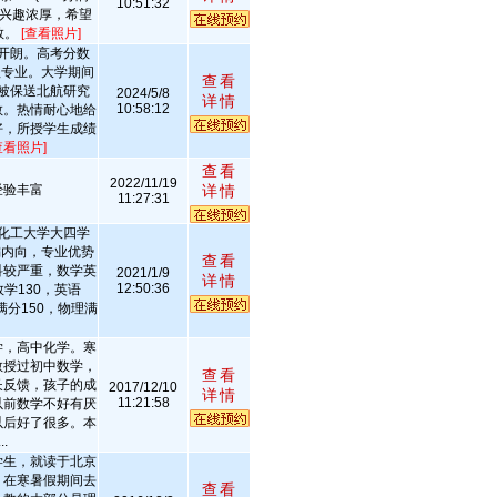
10:51:32
物兴趣浓厚，希望
教。
[查看照片]
开朗。高考分数
程专业。大学期间
查看
被保送北航研究
2024/5/8
详情
10:58:12
教。热情耐心地给
好，所授学生成绩
查看照片]
查看
2022/11/19
经验丰富
详情
11:27:31
化工大学大四学
偏内向，专业优势
查看
科较严重，数学英
2021/1/9
详情
12:50:36
学130，英语
满分150，物理满
学，高中化学。寒
教授过初中数学，
查看
长反馈，孩子的成
2017/12/10
详情
11:21:58
以前数学不好有厌
以后好了很多。本
.
学生，就读于北京
，在寒暑假期间去
查看