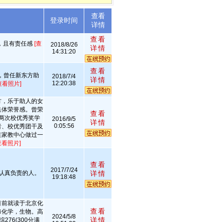
查看
述
登录时间
详情
查看
，且有责任感
[查
2018/8/26
详情
14:31:20
查看
者，曾任新东方助
2018/7/4
详情
12:20:38
查看照片]
方，乐于助人的女
集体荣誉感。曾荣
查看
两次校优秀奖学
2016/9/5
详情
0:05:56
者、校优秀团干及
在家教中心做过一
查看照片]
查看
2017/7/24
认真负责的人。
详情
19:18:48
目前就读于北京化
查看
修化学，生物。高
2024/5/8
详情
76(300分满