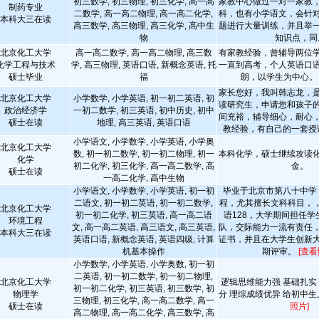
初三数学, 初三物理, 初三化学, 高一高
家教中心做过一对一家教
制药专业
二数学, 高一高二物理, 高一高二化学,
科，也有小学语文，会针
本科大三在读
高三数学, 高三物理, 高三化学, 高中生
题进行大量训练，并且举
物
知识点，同..
北京化工大学
高一高二数学, 高一高二物理, 高三数
有家教经验，曾辅导两位
化学工程与技术
学, 高三物理, 英语口语, 新概念英语, 托
一直到高考，个人英语口
硕士毕业
福
朗，以学生为中心
家长您好，我叫韩志龙，
北京化工大学
小学数学, 小学英语, 初一初二英语, 初
读研究生，申请您和孩子
政治经济学
一初二数学, 初三英语, 初中历史, 初中
间充裕，辅导细心，耐心
硕士在读
地理, 高三英语, 英语口语
教经验，有自己的一套授
小学语文, 小学数学, 小学英语, 小学奥
北京化工大学
数, 初一初二数学, 初一初二物理, 初一
本科化学，硕士继续攻读
化学
初二化学, 初三化学, 高一高二数学, 高
金。
硕士在读
一高二化学, 高中生物
小学语文, 小学数学, 小学英语, 初一初
毕业于北京市第八十中学
二语文, 初一初二英语, 初一初二数学,
程，尤其擅长文科科目，，
北京化工大学
初一初二化学, 初三英语, 高一高二语
语128，大学期间担任
环境工程
文, 高一高二英语, 高三语文, 高三英语,
队，交际能力一流有责任
本科大三在读
英语口语, 新概念英语, 英语四级, 计算
证书，并且在大学生创新
机基本操作
期评审。
[查看
小学数学, 小学英语, 小学奥数, 初一初
二英语, 初一初二数学, 初一初二物理,
北京化工大学
逻辑思维能力强 基础扎实
初一初二化学, 初三英语, 初三数学, 初
物理学
分 理综成绩优异 给初中
三物理, 初三化学, 高一高二数学, 高一
硕士在读
照片]
高二物理, 高一高二化学, 高三数学, 高