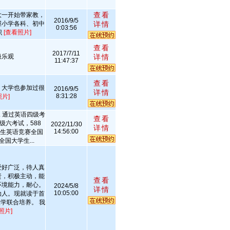
查看
大一开始带家教，
2016/9/5
握小学各科、初中
详情
0:03:56
识
[查看照片]
查看
2017/7/11
极乐观
详情
11:47:37
查看
，大学也参加过很
2016/9/5
详情
8:31:28
照片]
2. 通过英语四级考
查看
语级六考试，588
2022/11/30
详情
14:56:00
大学生英语竞赛全国
全国大学生...
爱好广泛，待人真
责，积极主动，能
查看
环境能力，耐心。
2024/5/8
详情
10:05:00
助人。现就读于首
学联合培养。 我
照片]