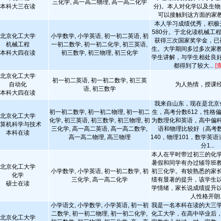
三化学, 高一高二物理, 高一高二化学
本科大三在读
分)。本人对化学以及生
可以接触到这方面的家
本人学习成绩优秀，积极
580分。于北化读机械工
北京化工大学
小学数学, 小学英语, 初一初二英语, 初
获得三次国家奖学金，已
机械工程
一初二数学, 初一初二化学, 初三英语,
生。大学期间多过多次家
本科大四在读
初三数学, 初三物理, 初三化学
学生讲解，与学生相处良
都得到了较大...
[
北京化工大学
初一初二英语, 初一初二数学, 初三英
自动化
为人热情，授课
语, 初三数学
本科大四在读
我来自山东，现在是北京
初一初二数学, 初一初二物理, 初一初二
生，高考分数612，性格
北京化工大学
化学, 初三英语, 初三数学, 初三物理, 初
为数理化和英语，高中偏
算机科学与技术
三化学, 高一高二英语, 高一高二数学,
语和物理比较好（高考数
本科在读
高一高二物理, 高三物理
140，物理101，数学英语
分1...
本人在平时带过初三的化
暑假和同学有办过辅导班
北京化工大学
小学数学, 小学英语, 初一初二数学, 初
初三化学。有较熟悉的家
化学
三化学, 高一高二化学
绩有显著的提升，该学生
硕士在读
学情绪，家长说成绩提升
人性格开朗..
小学语文, 小学数学, 小学英语, 初一初
我是一名本科在读的大三
二数学, 初一初二物理, 初一初二化学,
化工大学，在高中毕业后
北京化工大学