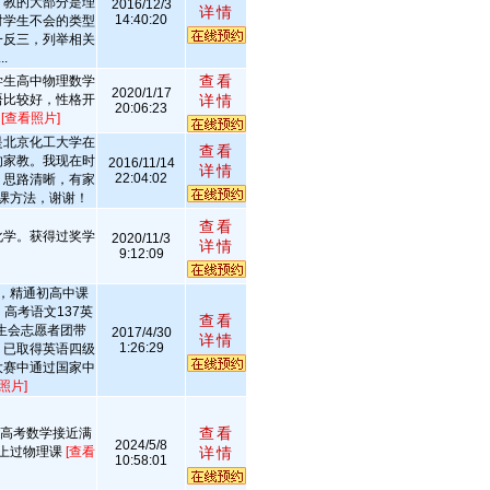
，教的大部分是理
2016/12/3
详情
14:40:20
对学生不会的类型
一反三，列举相关
.
查看
学生高中物理数学
2020/1/17
语比较好，性格开
详情
20:06:23
。
[查看照片]
是北京化工大学在
查看
的家教。我现在时
2016/11/14
详情
22:04:02
，思路清晰，有家
课方法，谢谢！
查看
化学。获得过奖学
2020/11/3
详情
9:12:09
，精通初高中课
高考语文137英
查看
学生会志愿者团带
2017/4/30
详情
1:26:29
，已取得英语四级
大赛中通过国家中
照片]
查看
 高考数学接近满
2024/5/8
生上过物理课
[查看
详情
10:58:01