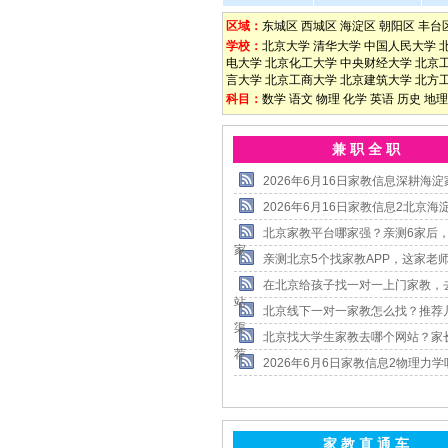
区域：
东城区
西城区
海淀区
朝阳区
丰台
学校：
北京大学
清华大学
中国人民大学
电大学
北京化工大学
中央财经大学
北京
言大学
北京工商大学
北京建筑大学
北方
科目：
数学
语文
物理
化学
英语
历史
地理
兼 职 全 职
2026年6月16日家教信息深耕海淀
2026年6月16日家教信息2北京海
北京家教平台哪家强？亲测6家后
家
亲测北京5个找家教APP，这家老
在北京给孩子找一对一上门家教，
站
北京线下一对一家教怎么找？推荐
渠
北京找大学生家教去哪个网站？家
荐
2026年6月6日家教信息2物理力学
家 教 直 通 车