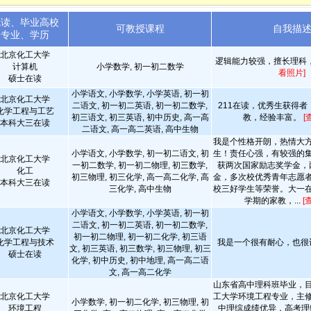
就读、毕业高校
可教授课程
自我描
专业、学历
北京化工大学
逻辑能力较强，擅长理科
计算机
小学数学, 初一初二数学
看照片]
硕士在读
小学语文, 小学数学, 小学英语, 初一初
北京化工大学
二语文, 初一初二英语, 初一初二数学,
211在读，优秀生获得
化学工程与工艺
初三语文, 初三英语, 初中历史, 高一高
教，经验丰富。
[
本科大三在读
二语文, 高一高二英语, 高中生物
我是个性格开朗，热情大
小学语文, 小学数学, 初一初二语文, 初
生！责任心强，有较强的
北京化工大学
一初二数学, 初一初二物理, 初三数学,
获两次国家励志奖学金，
化工
初三物理, 初三化学, 高一高二化学, 高
金，多次校优秀青年志愿
本科大三在读
三化学, 高中生物
校三好学生等荣誉。大一
学期的家教，...
[
小学语文, 小学数学, 小学英语, 初一初
二语文, 初一初二英语, 初一初二数学,
北京化工大学
初一初二物理, 初一初二化学, 初三语
化学工程与技术
我是一个很有耐心，也很
文, 初三英语, 初三数学, 初三物理, 初三
硕士在读
化学, 初中历史, 初中地理, 高一高二语
文, 高一高二化学
山东省高中理科班毕业，
北京化工大学
工大学环境工程专业，主
小学数学, 初一初二化学, 初三物理, 初
环境工程
中理综成绩优异，高考理综2