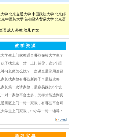
技大学
北京交通大学
中国政法大学
北京邮
北京中医药大学
首都经济贸易大学
北京语
德语
成人
外教
幼儿
作文
教 学 资 源
京大学生上门家教适合哪些在校大学生？
给孩子找北京一对一上门辅导，这3个渠
京补习老师怎么找？一次说全最常用途径
京家长找家教有哪些新路子？最新攻略
京家长第一次请家教，最容易踩的6个坑
京一对一家教平台太多，怎样才能选到真
京通州区上门一对一家教，有哪些平台可
京大学生上门家教，中小学一对一辅导：
学 习 宝 典