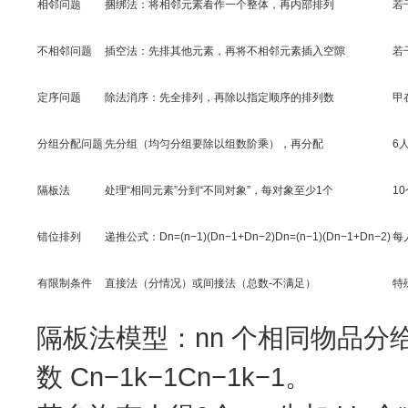
相邻问题
捆绑法：将相邻元素看作一个整体，再内部排列
若
不相邻问题
插空法：先排其他元素，再将不相邻元素插入空隙
若
定序问题
除法消序：先全排列，再除以指定顺序的排列数
甲
分组分配问题
先分组（均匀分组要除以组数阶乘），再分配
6
隔板法
处理“相同元素”分到“不同对象”，每对象至少1个
1
错位排列
递推公式：Dn=(n−1)(Dn−1+Dn−2)Dn​=(n−1)(Dn−1​+Dn−2​)
每
有限制条件
直接法（分情况）或间接法（总数-不满足）
特
隔板法模型：nn 个相同物品分给
数 Cn−1k−1Cn−1k−1​。