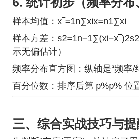
6. 统计初步（频率分
样本均值：x‾=1n∑xix=n1​∑xi​
样本方差：s2=1n−1∑(xi−x‾)2s2
示无偏估计）
频率分布直方图：纵轴是“频率/
百分位数：排序后第 p%p% 位
三、综合实战技巧与提