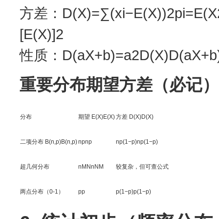
方差：D(X)=∑(xi−E(X))2pi=E(X2)−
[E(X)]2
性质：D(aX+b)=a2D(X)D(aX+b)
重要分布期望方差（必记）
分布
期望 E(X)E(X)
方差 D(X)D(X)
二项分布 B(n,p)B(n,p)
npnp
np(1−p)np(1−p)
超几何分布
nMNnNM​
较复杂，但可查公式
两点分布（0-1）
pp
p(1−p)p(1−p)